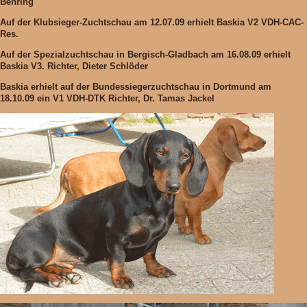
Behring
Auf der Klubsieger-Zuchtschau am 12.07.09 erhielt Baskia
V2 VDH-CAC-
Res.
Auf der Spezialzuchtschau in Bergisch-Gladbach am 16.08.09 erhielt
Baskia
V3.
Richter, Dieter Schlöder
Baskia erhielt auf der
Bundessiegerzuchtschau
in Dortmund am
18.10.09 ein
V1 VDH-DTK
Richter, Dr. Tamas Jackel